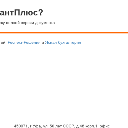
тантПлюс?
вку полной версии документа
тей:
Респект-Решения
и
Ясная бухгалтерия
450071, г.Уфа, ул. 50 лет СССР, д.48 корп.1, офис