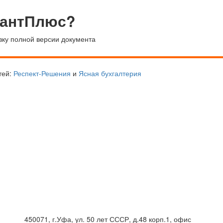
тантПлюс?
вку полной версии документа
тей:
Респект-Решения
и
Ясная бухгалтерия
450071, г.Уфа, ул. 50 лет СССР, д.48 корп.1, офис