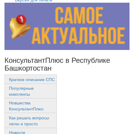
КонсультантПлюс в Республике
Башкортостан
Краткое описание СПС
Популярные
комплекты
Новшества
КонсультантПлюс
Как решать вопросы
легко и просто
Новости