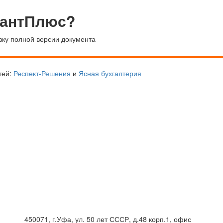
тантПлюс?
вку полной версии документа
тей:
Респект-Решения
и
Ясная бухгалтерия
450071, г.Уфа, ул. 50 лет СССР, д.48 корп.1, офис