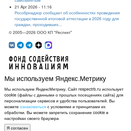
21 Apr 2026 - 11:16
Рособрнадзор сообщает об особенностях проведения
государственной итоговой аттестации в 2026 году для
граждан, проходивших...
© 2005—2026 ООО КП "Респект"
Мы используем Яндекс.Метрику
Мы используем ЯндексМетрику. Сайт respectrb.ru использует
450071, г.Уфа, ул. 50 лет СССР, д.48 корп.1, офис 307
cookie (файлы с данными о прошлых посещениях сайта) для
(347) 291 20 70
персонализации сервисов и удобства пользователей. Вы
Контактная информация
можете
ознакомиться
с условиями и принципами их
обработки. Вы можете запретить сохранение cookie в
Карта сайта
настройках своего браузера
Политика обработки персональных данных
Я согласен
Информация на сайте не является публичной офертой