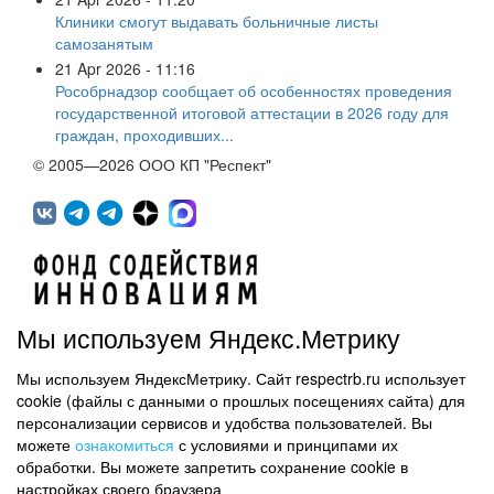
Клиники смогут выдавать больничные листы
самозанятым
21 Apr 2026 - 11:16
Рособрнадзор сообщает об особенностях проведения
государственной итоговой аттестации в 2026 году для
граждан, проходивших...
© 2005—2026 ООО КП "Респект"
Мы используем Яндекс.Метрику
Мы используем ЯндексМетрику. Сайт respectrb.ru использует
450071, г.Уфа, ул. 50 лет СССР, д.48 корп.1, офис 307
cookie (файлы с данными о прошлых посещениях сайта) для
(347) 291 20 70
персонализации сервисов и удобства пользователей. Вы
Контактная информация
можете
ознакомиться
с условиями и принципами их
обработки. Вы можете запретить сохранение cookie в
Карта сайта
настройках своего браузера