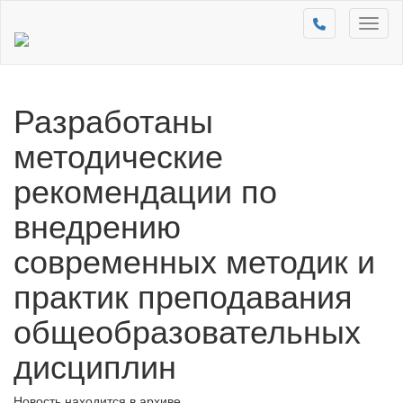
Toggl
naviga
Разработаны
методические
рекомендации по
внедрению
современных методик и
практик преподавания
общеобразовательных
дисциплин
Новость находится в архиве