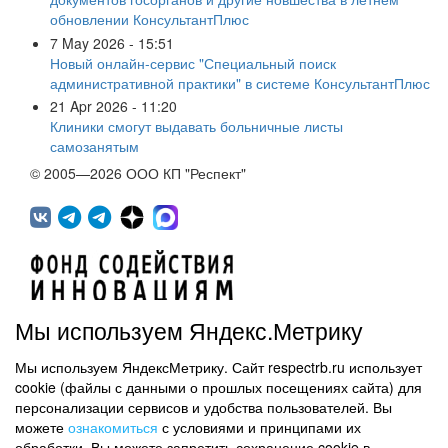
обновлении КонсультантПлюс
7 May 2026 - 15:51
Новый онлайн-сервис "Специальный поиск
административной практики" в системе КонсультантПлюс
21 Apr 2026 - 11:20
Клиники смогут выдавать больничные листы
самозанятым
© 2005—2026 ООО КП "Респект"
Мы используем Яндекс.Метрику
Мы используем ЯндексМетрику. Сайт respectrb.ru использует
450071, г.Уфа, ул. 50 лет СССР, д.48 корп.1, офис 307
cookie (файлы с данными о прошлых посещениях сайта) для
(347) 291 20 70
персонализации сервисов и удобства пользователей. Вы
Контактная информация
можете
ознакомиться
с условиями и принципами их
обработки. Вы можете запретить сохранение cookie в