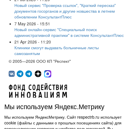
Новый сервис "Проверка ссылок", "Краткий пересказ"
документов госорганов и другие новшества в летнем
обновлении КонсультантПлюс
7 May 2026 - 15:51
Новый онлайн-сервис "Специальный поиск
административной практики" в системе КонсультантПлюс
21 Apr 2026 - 11:20
Клиники смогут выдавать больничные листы
самозанятым
© 2005—2026 ООО КП "Респект"
Мы используем Яндекс.Метрику
Мы используем ЯндексМетрику. Сайт respectrb.ru использует
450071, г.Уфа, ул. 50 лет СССР, д.48 корп.1, офис 307
cookie (файлы с данными о прошлых посещениях сайта) для
(347) 291 20 70
персонализации сервисов и удобства пользователей. Вы