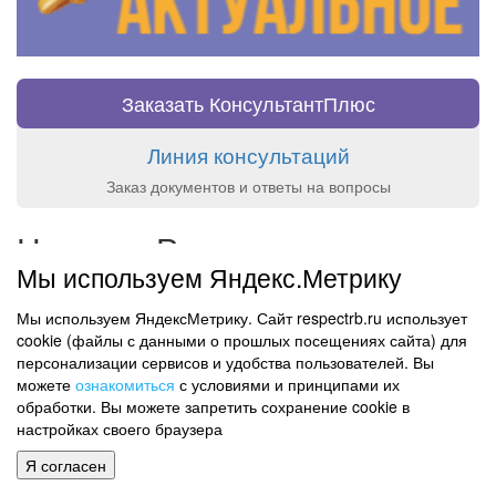
Заказать КонсультантПлюс
Линия консультаций
Заказ документов и ответы на вопросы
Новости Респекта
Мы используем Яндекс.Метрику
7 Aug 2026 - 14:50
Новый продукт "Готовые решения (проф). Кадры (режим
Мы используем ЯндексМетрику. Сайт respectrb.ru использует
работы и командировки)" от КонсультантПлюс
cookie (файлы с данными о прошлых посещениях сайта) для
5 Aug 2026 - 14:38
персонализации сервисов и удобства пользователей. Вы
Новый продукт "Готовые решения (проф).
можете
ознакомиться
с условиями и принципами их
Имущественные налоги" от КонсультантПлюс
обработки. Вы можете запретить сохранение cookie в
настройках своего браузера
21 Jul 2026 - 11:20
Новый сервис "Проверка ссылок", "Краткий пересказ"
Я согласен
документов госорганов и другие новшества в летнем
обновлении КонсультантПлюс