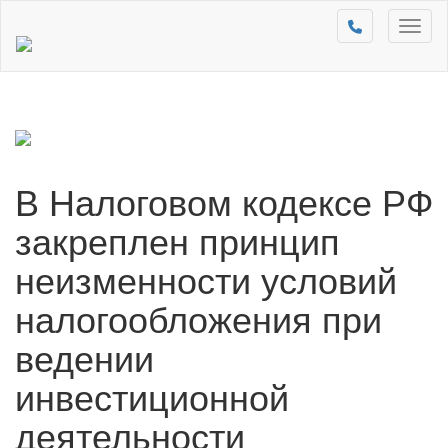
Toggl
naviga
В Налоговом кодексе РФ
закреплен принцип
неизменности условий
налогообложения при
ведении
инвестиционной
деятельности