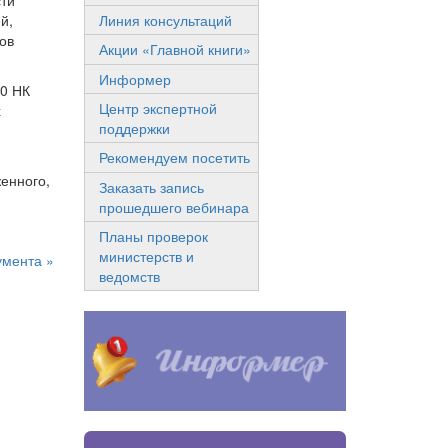
сти
Линия консультаций
й,
ов
Акции «Главной книги»
Информер
30 НК
Центр экспертной
х
поддержки
Рекомендуем посетить
енного,
Заказать запись
прошедшего вебинара
Планы проверок
министерств и
умента »
ведомств