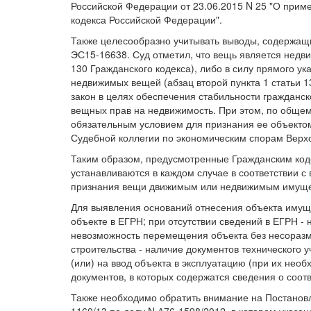
Российской Федерации от 23.06.2015 N 25 "О прим
кодекса Российской Федерации".
Также целесообразно учитывать выводы, содержащи
ЭС15-16638. Суд отметил, что вещь является недви
130 Гражданского кодекса), либо в силу прямого у
недвижимых вещей (абзац второй пункта 1 статьи 1
закон в целях обеспечения стабильности гражданс
вещных прав на недвижимость. При этом, по общем
обязательным условием для признания ее объекто
Судебной коллегии по экономическим спорам Верхо
Таким образом, предусмотренные Гражданским код
устанавливаются в каждом случае в соответствии 
признания вещи движимым или недвижимым имуще
Для выявления оснований отнесения объекта имуще
объекте в ЕГРН; при отсутствии сведений в ЕГРН -
невозможность перемещения объекта без несоразм
строительства - наличие документов технического 
(или) на ввод объекта в эксплуатацию (при их нео
документов, в которых содержатся сведения о соотв
Также необходимо обратить внимание на Постанов