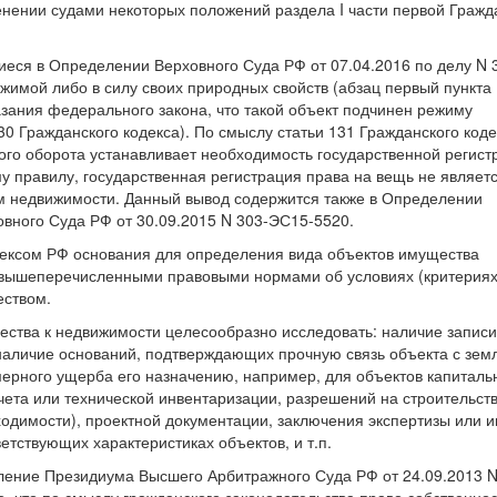
енении судами некоторых положений раздела I части первой Гражд
еся в Определении Верховного Суда РФ от 07.04.2016 по делу N 
жимой либо в силу своих природных свойств (абзац первый пункта 
казания федерального закона, что такой объект подчинен режиму
30 Гражданского кодекса). По смыслу статьи 131 Гражданского коде
кого оборота устанавливает необходимость государственной регист
у правилу, государственная регистрация права на вещь не являет
м недвижимости. Данный вывод содержится также в Определении
вного Суда РФ от 30.09.2015 N 303-ЭС15-5520.
ексом РФ основания для определения вида объектов имущества
с вышеперечисленными правовыми нормами об условиях (критериях
ством.
ства к недвижимости целесообразно исследовать: наличие записи
 наличие оснований, подтверждающих прочную связь объекта с зем
ерного ущерба его назначению, например, для объектов капиталь
учета или технической инвентаризации, разрешений на строительств
бходимости), проектной документации, заключения экспертизы или 
етствующих характеристиках объектов, и т.п.
ление Президиума Высшего Арбитражного Суда РФ от 24.09.2013 