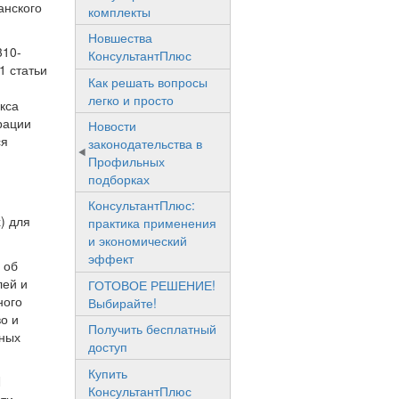
анского
комплекты
Новшества
310-
КонсультантПлюс
1 статьи
Как решать вопросы
легко и просто
кса
рации
Новости
ся
законодательства в
Профильных
подборках
КонсультантПлюс:
) для
практика применения
и экономический
эффект
 об
лей и
ГОТОВОЕ РЕШЕНИЕ!
ного
Выбирайте!
о и
Получить бесплатный
иных
доступ
Купить
N
КонсультантПлюс