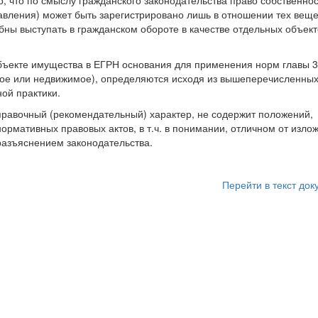
о, что по смыслу гражданского законодательства право собственно
авления) может быть зарегистрировано лишь в отношении тех веще
бны выступать в гражданском обороте в качестве отдельных объект
объекте имущества в ЕГРН основания для применения норм главы 
мое или недвижимое), определяются исходя из вышеперечисленны
ой практики.
равочный (рекомендательный) характер, не содержит положений,
мативных правовых актов, в т.ч. в понимании, отличном от излож
азъяснением законодательства.
Перейти в текст док