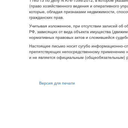
1160/13 по делу N А76-1598/2012, в котором указан
(право хозяйственного ведения и оперативного упр
которые, обладая признаками недвижимости, спосо
гражданских прав.
Учитывая изложенное, при отсутствии записей об 
РФ, зависящих от вида объекта имущества (движи
нормативных правовых актов и сложившейся судебн
Настоящее письмо носит сугубо информационно-сп
препятствующих непосредственному применению нор
и не является официальным (общеобязательным) р
Версия для печати