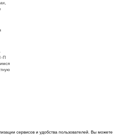
ах,
е
я
ь
1-П
шимся
атную
лизации сервисов и удобства пользователей. Вы можете