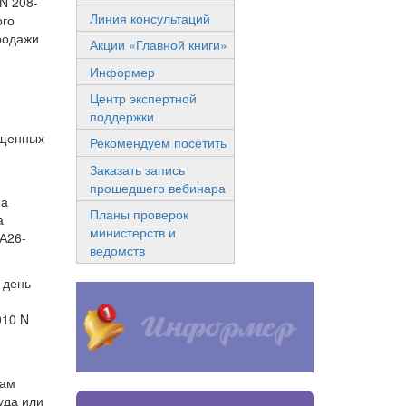
N 208-
Линия консультаций
ого
родажи
Акции «Главной книги»
Информер
Центр экспертной
поддержки
ещенных
Рекомендуем посетить
Заказать запись
прошедшего вебинара
на
Планы проверок
а
министерств и
А26-
ведомств
 день
010 N
вам
уда или