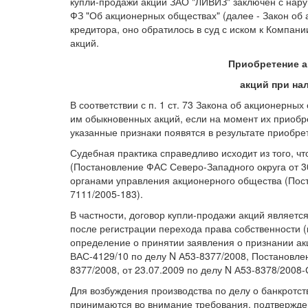
купли-продажи акций ЗАО "ЛИВИЗ" заключен с наруш
ФЗ "Об акционерных обществах" (далее - Закон об
кредитора, оно обратилось в суд с иском к Компа
акций.
Приобретение 
акций при на
В соответствии с п. 1 ст. 73 Закона об акционерн
им обыкновенных акций, если на момент их приобре
указанные признаки появятся в результате приобре
Судебная практика справедливо исходит из того, ч
(Постановление ФАС Северо-Западного округа от 30
органами управления акционерного общества (Пост
7111/2005-183).
В частности, договор купли-продажи акций являет
после регистрации перехода права собственности (
определение о принятии заявления о признании а
ВАС-4129/10 по делу N А53-8377/2008, Постановлен
8377/2008, от 23.07.2009 по делу N А53-8378/2008-
Для возбуждения производства по делу о банкротс
принимаются во внимание требования, подтвержде