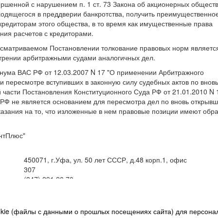
ршенной с нарушением п. 1 ст. 73 Закона об акционерных обществ
ходящегося в преддверии банкротства, получить преимущественно
кредиторам этого общества, в то время как имущественные права
ния расчетов с кредиторами.
ссматриваемом Постановлении толкование правовых норм являетс
трении арбитражными судами аналогичных дел.
енума ВАС РФ от 12.03.2007 N 17 "О применении Арбитражного
и пересмотре вступивших в законную силу судебных актов по внов
 части Постановления Конституционного Суда РФ от 21.01.2010 N 
Ф не является основанием для пересмотра дел по вновь открыв
казания на то, что изложенные в нем правовые позиции имеют обр
нтПлюс"
450071, г.Уфа, ул. 50 лет СССР, д.48 корп.1, офис
307
(347) 291 20 70
Контактная информация
Карта сайта
ookie (файлы с данными о прошлых посещениях сайта) для персона