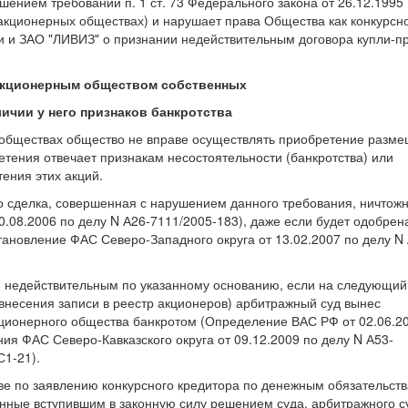
ением требований п. 1 ст. 73 Федерального закона от 26.12.1995 
 акционерных обществах) и нарушает права Общества как конкурсн
нии и ЗАО "ЛИВИЗ" о признании недействительным договора купли-п
акционерным обществом собственных
личии у него признаков банкротства
ых обществах общество не вправе осуществлять приобретение разм
тения отвечает признакам несостоятельности (банкротства) или
тения этих акций.
то сделка, совершенная с нарушением данного требования, ничтож
.08.2006 по делу N А26-7111/2005-183), даже если будет одобрен
ановление ФАС Северо-Западного округа от 13.02.2007 по делу N 
ся недействительным по указанному основанию, если на следующий
внесения записи в реестр акционеров) арбитражный суд вынес
кционерного общества банкротом (Определение ВАС РФ от 02.06.2
ия ФАС Северо-Кавказского округа от 09.12.2009 по делу N А53-
С1-21).
тве по заявлению конкурсного кредитора по денежным обязательст
нные вступившим в законную силу решением суда, арбитражного с