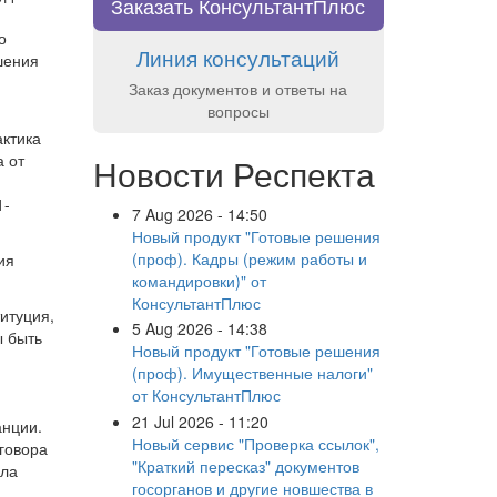
Заказать КонсультантПлюс
о
Линия консультаций
шения
Заказ документов и ответы на
вопросы
актика
а от
Новости Респекта
1-
7 Aug 2026 - 14:50
Новый продукт "Готовые решения
(проф). Кадры (режим работы и
ия
командировки)" от
КонсультантПлюс
итуция,
5 Aug 2026 - 14:38
ы быть
Новый продукт "Готовые решения
(проф). Имущественные налоги"
от КонсультантПлюс
21 Jul 2026 - 11:20
анции.
Новый сервис "Проверка ссылок",
говора
"Краткий пересказ" документов
ыла
госорганов и другие новшества в