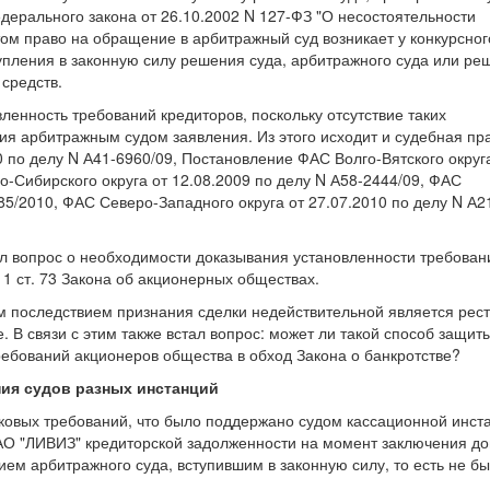
 Федерального закона от 26.10.2002 N 127-ФЗ "О несостоятельности
 этом право на обращение в арбитражный суд возникает у конкурсног
упления в законную силу решения суда, арбитражного суда или ре
 средств.
ленность требований кредиторов, поскольку отсутствие таких
ия арбитражным судом заявления. Из этого исходит и судебная пр
 по делу N А41-6960/09, Постановление ФАС Волго-Вятского округ
о-Сибирского округа от 12.08.2009 по делу N А58-2444/09, ФАС
85/2010, ФАС Северо-Западного округа от 27.07.2010 по делу N А2
л вопрос о необходимости доказывания установленности требован
 1 ст. 73 Закона об акционерных обществах.
м последствием признания сделки недействительной является рест
. В связи с этим также встал вопрос: может ли такой способ защит
ребований акционеров общества в обход Закона о банкротстве?
ия судов разных инстанций
сковых требований, что было поддержано судом кассационной инст
ЗАО "ЛИВИЗ" кредиторской задолженности на момент заключения до
ем арбитражного суда, вступившим в законную силу, то есть не б