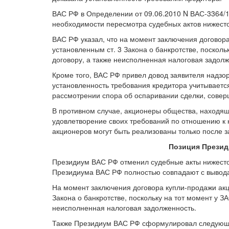
ВАС РФ в Определении от 09.06.2010 N ВАС-3364/1
необходимости пересмотра судебных актов нижесто
ВАС РФ указал, что на момент заключения договор
установленным ст. 3 Закона о банкротстве, поскол
договору, а также неисполненная налоговая задолж
Кроме того, ВАС РФ привел довод заявителя надзо
установленность требования кредитора учитываетс
рассмотрении спора об оспаривании сделки, совер
В противном случае, акционеры общества, находящ
удовлетворение своих требований по отношению к 
акционеров могут быть реализованы только после 
Позиция Презид
Президиум ВАС РФ отменил судебные акты нижесто
Президиума ВАС РФ полностью совпадают с вывода
На момент заключения договора купли-продажи акц
Закона о банкротстве, поскольку на тот момент у 
неисполненная налоговая задолженность.
Также Президиум ВАС РФ сформулировал следующу