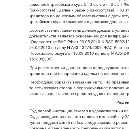
решением третейского суда (п. 3 ст. 6 и п. 2 ст. 7
(банкротстве)", далее - Закон о банкротстве). При
кредитора по денежным обязательствам с даты вст
третейского суда о взыскании с должника денежных
Соответственно, заявитель должен доказать установ
доказательств является основанием для возвращен
(Определение ВАС РФ от 26.05.2010 N ВАС-5992/10
24.02.2010 по делу N А43-13474/2009, ФАС Восточн
Поволжского округа от 16.09.2010 по делу N А65-24
15189/2009).
При рассмотрении данного дела перед судами вста
кредитора при оспаривании сделки на основании п.
Необходимо обратить внимание на то, что правовы
то есть возврат сторон в первоначальное положение
использован в качестве средства удовлетворения т
Решен
Суд первой инстанции отказал в удовлетворении и
Суды исходили из того, что наличие имевшейся у 
купли-продажи акций не было подтверждено решени
доказана установленность требований кредитора.