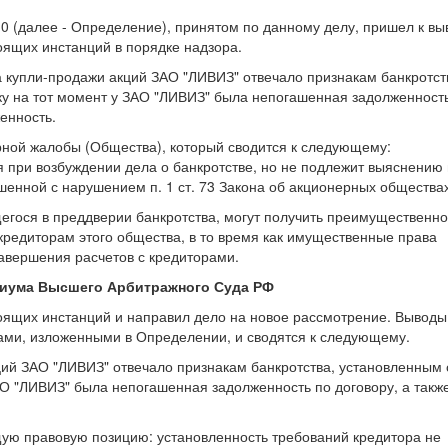
0 (далее - Определение), принятом по данному делу, пришел к вы
ящих инстанций в порядке надзора.
а купли-продажи акций ЗАО "ЛИВИЗ" отвечало признакам банкротст
ьку на тот момент у ЗАО "ЛИВИЗ" была непогашенная задолженност
енность.
рной жалобы (Общества), который сводится к следующему:
я при возбуждении дела о банкротстве, но не подлежит выяснению
шенной с нарушением п. 1 ст. 73 Закона об акционерных обществах
егося в преддверии банкротства, могут получить преимущественн
кредиторам этого общества, в то время как имущественные права
завершения расчетов с кредиторами.
иума Высшего Арбитражного Суда РФ
ящих инстанций и направил дело на новое рассмотрение. Выводы
ми, изложенными в Определении, и сводятся к следующему.
ий ЗАО "ЛИВИЗ" отвечало признакам банкротства, установленным с
ЗАО "ЛИВИЗ" была непогашенная задолженность по договору, а такж
ю правовую позицию: установленность требований кредитора не