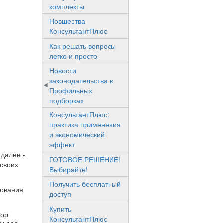
комплекты
Новшества
КонсультантПлюс
Как решать вопросы
легко и просто
Новости
законодательства в
Профильных
подборках
КонсультантПлюс:
практика применения
и экономический
эффект
далее -
ГОТОВОЕ РЕШЕНИЕ!
 своих
Выбирайте!
Получить бесплатный
бования
доступ
Купить
вор
КонсультантПлюс