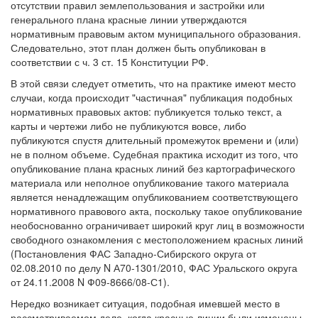
отсутствии правил землепользования и застройки или
генерального плана красные линии утверждаются
нормативным правовым актом муниципального образования.
Следовательно, этот план должен быть опубликован в
соответствии с ч. 3 ст. 15 Конституции РФ.
В этой связи следует отметить, что на практике имеют место
случаи, когда происходит "частичная" публикация подобных
нормативных правовых актов: публикуется только текст, а
карты и чертежи либо не публикуются вовсе, либо
публикуются спустя длительный промежуток времени и (или)
не в полном объеме. Судебная практика исходит из того, что
опубликование плана красных линий без картографического
материала или неполное опубликование такого материала
является ненадлежащим опубликованием соответствующего
нормативного правового акта, поскольку такое опубликование
необоснованно ограничивает широкий круг лиц в возможности
свободного ознакомления с местоположением красных линий
(Постановления ФАС Западно-Сибирского округа от
02.08.2010 по делу N А70-1301/2010, ФАС Уральского округа
от 24.11.2008 N Ф09-8666/08-С1).
Нередко возникает ситуация, подобная имевшей место в
рассматриваемом деле, когда красные линии были изменены