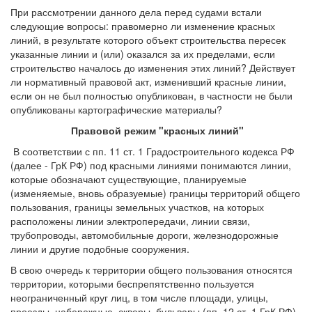
При рассмотрении данного дела перед судами встали
следующие вопросы: правомерно ли изменение красных
линий, в результате которого объект строительства пересек
указанные линии и (или) оказался за их пределами, если
строительство началось до изменения этих линий? Действует
ли нормативный правовой акт, изменивший красные линии,
если он не был полностью опубликован, в частности не были
опубликованы картографические материалы?
Правовой режим "красных линий"
В соответствии с пп. 11 ст. 1 Градостроительного кодекса РФ
(далее - ГрК РФ) под красными линиями понимаются линии,
которые обозначают существующие, планируемые
(изменяемые, вновь образуемые) границы территорий общего
пользования, границы земельных участков, на которых
расположены линии электропередачи, линии связи,
трубопроводы, автомобильные дороги, железнодорожные
линии и другие подобные сооружения.
В свою очередь к территории общего пользования относятся
территории, которыми беспрепятственно пользуется
неограниченный круг лиц, в том числе площади, улицы,
проезды, набережные, скверы, бульвары (пп. 12 ст. 1 ГрК РФ).