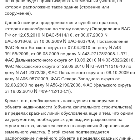
не вправе будет приватизировать земельный участок, на
котором расположено такое здание (строение или
сооружение).
Данной позиции придерживается и судебная практика,
которая единообразна по этому вопросу (Определения ВАС
РФ от 12.05.2010 N ВАС-5414/10, от 30.07.2009 N
ВАС-9018/09, от 10.06.2009 N ВАС-6637/09, Постановления
ФАС Волго-Вятского округа от 07.04.2010 по делу N А43-
39155/2009, от 05.08.2009 по делу N А43-27178/2008-1-371,
ФАС Дальневосточного округа от 13.09.2010 N Ф03-5326/2010,
ФАС Московского округа от 29.09.2010 N КГ-А41/11316-10 по
делу N А41-2372/08, ФАС Поволжского округа от 08.10.2009 по
делу N А06-957/2009, ФАС Северо-Западного округа от
02.03.2009 по делу N А56-2196/2008, ФАС Уральского округа
от 16.02.2010 N Ф09-412/10-С1).
Кроме того, необходимость нахождения планируемого
объекта недвижимости (объекта капитального строительства)
в пределах красных линий обусловлена еще и тем, что одним
из документов, необходимых для выдачи разрешения на
строительство, является схема планировочной организации
земельного участка. В этой схеме подтверждается
расположение линейного объекта в пределах красных линий,