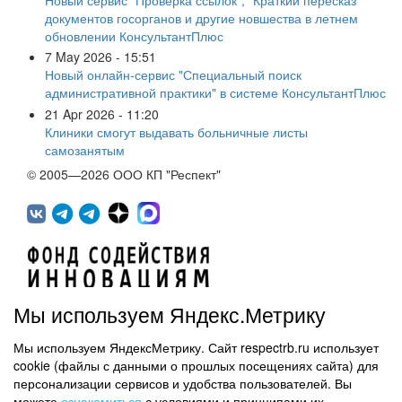
документов госорганов и другие новшества в летнем
обновлении КонсультантПлюс
7 May 2026 - 15:51
Новый онлайн-сервис "Специальный поиск
административной практики" в системе КонсультантПлюс
21 Apr 2026 - 11:20
Клиники смогут выдавать больничные листы
самозанятым
© 2005—2026 ООО КП "Респект"
Мы используем Яндекс.Метрику
Мы используем ЯндексМетрику. Сайт respectrb.ru использует
450071, г.Уфа, ул. 50 лет СССР, д.48 корп.1, офис 307
cookie (файлы с данными о прошлых посещениях сайта) для
(347) 291 20 70
персонализации сервисов и удобства пользователей. Вы
Контактная информация
можете
ознакомиться
с условиями и принципами их