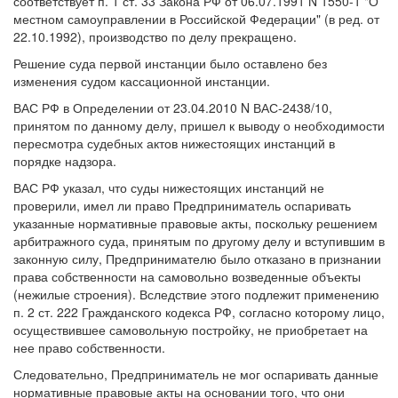
соответствует п. 1 ст. 33 Закона РФ от 06.07.1991 N 1550-1 "О
местном самоуправлении в Российской Федерации" (в ред. от
22.10.1992), производство по делу прекращено.
Решение суда первой инстанции было оставлено без
изменения судом кассационной инстанции.
ВАС РФ в Определении от 23.04.2010 N ВАС-2438/10,
принятом по данному делу, пришел к выводу о необходимости
пересмотра судебных актов нижестоящих инстанций в
порядке надзора.
ВАС РФ указал, что суды нижестоящих инстанций не
проверили, имел ли право Предприниматель оспаривать
указанные нормативные правовые акты, поскольку решением
арбитражного суда, принятым по другому делу и вступившим в
законную силу, Предпринимателю было отказано в признании
права собственности на самовольно возведенные объекты
(нежилые строения). Вследствие этого подлежит применению
п. 2 ст. 222 Гражданского кодекса РФ, согласно которому лицо,
осуществившее самовольную постройку, не приобретает на
нее право собственности.
Следовательно, Предприниматель не мог оспаривать данные
нормативные правовые акты на основании того, что они