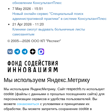
обновлении КонсультантПлюс
7 May 2026 - 15:51
Новый онлайн-сервис "Специальный поиск
административной практики" в системе КонсультантПлюс
21 Apr 2026 - 11:20
Клиники смогут выдавать больничные листы
самозанятым
© 2005—2026 ООО КП "Респект"
Мы используем Яндекс.Метрику
Мы используем ЯндексМетрику. Сайт respectrb.ru использует
450071, г.Уфа, ул. 50 лет СССР, д.48 корп.1, офис 307
cookie (файлы с данными о прошлых посещениях сайта) для
(347) 291 20 70
персонализации сервисов и удобства пользователей. Вы
Контактная информация
можете
ознакомиться
с условиями и принципами их
обработки. Вы можете запретить сохранение cookie в
Карта сайта