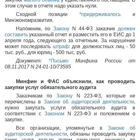
этом случае в отчете надо указать нули.
Сходной позиции
*придерживалось
и
Минэкономразвития.
Напомним, по
Закону
N 44-ФЗ заказчик
должен
составить
указанный отчет и разместить его в ЕИС до 1
апреля года, следующего за отчетным. За нарушение
может последовать
штраф
: для должностных лиц - 50
тыс. руб., для юрлиц - 500 тыс. руб.
Документ:
*
Письмо
Минфина России от
08.11.2017 N 24-01-10/73595
Минфин и ФАС объяснили, как проводить
закупки услуг обязательного аудита
Заказчикам по
Закону
N 223-ФЗ, которые не
перечислены в
Законе об аудиторской деятельности
,
нужно закупать услуги обязательного аудита в
соответствии с
Законом
N 223-ФЗ и положением о
закупке.
Все организации, упомянутые в
Законе об
аудиторской деятельности
, обязаны проводить закупку
таких услуг только путем открытого конкурса по