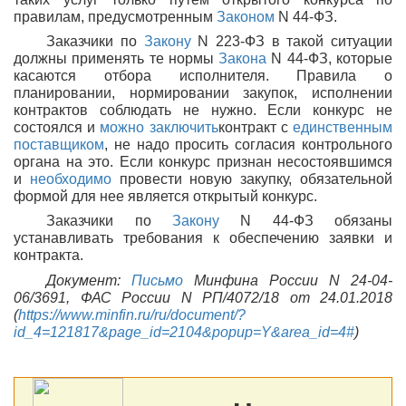
правилам, предусмотренным
Законом
N 44-ФЗ.
Заказчики по
Закону
N 223-ФЗ в такой ситуации
должны применять те нормы
Закона
N 44-ФЗ, которые
касаются отбора исполнителя. Правила о
планировании, нормировании закупок, исполнении
контрактов соблюдать не нужно. Если конкурс не
состоялся и
можно заключить
контракт с
единственным
поставщиком
, не надо просить согласия контрольного
органа на это. Если конкурс признан несостоявшимся
и
необходимо
провести новую закупку, обязательной
формой для нее является открытый конкурс.
Заказчики по
Закону
N 44-ФЗ обязаны
устанавливать требования к обеспечению заявки и
контракта.
Документ:
Письмо
Минфина России N 24-04-
06/3691, ФАС России N РП/4072/18 от 24.01.2018
(
https://www.minfin.ru/ru/document/?
id_4=121817&page_id=2104&popup=Y&area_id=4#
)