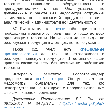
торговле машинами, оборудованием и
принадлежностями к ним. Она указала, что
допущенные к работе без медосмотра сотрудники
занимались не реализацией продукции, а лишь
аналитической и административной деятельностью.
ВС РФ отметил: в
перечне
работ, при которых
необходимы медосмотры, речь идет о труде во всех
организациях торговли. Ни конкретные ее виды, ни
реализуемая продукция в этом документе не указаны.
Также суд учел: есть
специальные
противопоказания
для тех, кто изготавливает и
реализует пищевую продукцию. В остальной части
правила касаются всех без исключения работников
торговли.
Интересно заметить: Роспотребнадзор
придерживался
иной позиции
. Он указывал, что
медосмотры обязательны для тех, кто
непосредственно контактирует с продовольственным
сырьем, пищевой продукцией.
Документы: Постановление ВС РФ от
06.12.2017 N 34-АД17-5 (
http://vsrf.ru/stor_pdf.php?
id=1610464
)