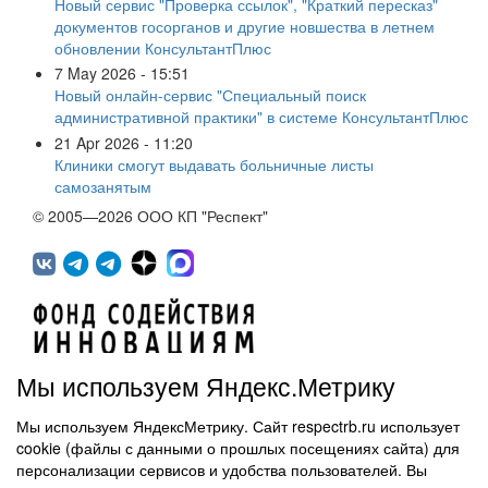
Новый сервис "Проверка ссылок", "Краткий пересказ"
документов госорганов и другие новшества в летнем
обновлении КонсультантПлюс
7 May 2026 - 15:51
Новый онлайн-сервис "Специальный поиск
административной практики" в системе КонсультантПлюс
21 Apr 2026 - 11:20
Клиники смогут выдавать больничные листы
самозанятым
© 2005—2026 ООО КП "Респект"
Мы используем Яндекс.Метрику
Мы используем ЯндексМетрику. Сайт respectrb.ru использует
450071, г.Уфа, ул. 50 лет СССР, д.48 корп.1, офис 307
cookie (файлы с данными о прошлых посещениях сайта) для
(347) 291 20 70
персонализации сервисов и удобства пользователей. Вы
Контактная информация