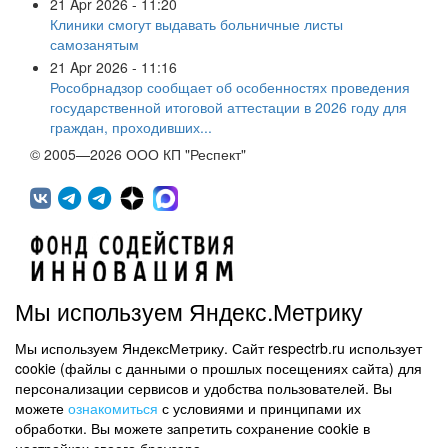
21 Apr 2026 - 11:20
Клиники смогут выдавать больничные листы
самозанятым
21 Apr 2026 - 11:16
Рособрнадзор сообщает об особенностях проведения
государственной итоговой аттестации в 2026 году для
граждан, проходивших...
© 2005—2026 ООО КП "Респект"
Мы используем Яндекс.Метрику
Мы используем ЯндексМетрику. Сайт respectrb.ru использует
450071, г.Уфа, ул. 50 лет СССР, д.48 корп.1, офис 307
cookie (файлы с данными о прошлых посещениях сайта) для
(347) 291 20 70
персонализации сервисов и удобства пользователей. Вы
Контактная информация
можете
ознакомиться
с условиями и принципами их
обработки. Вы можете запретить сохранение cookie в
Карта сайта