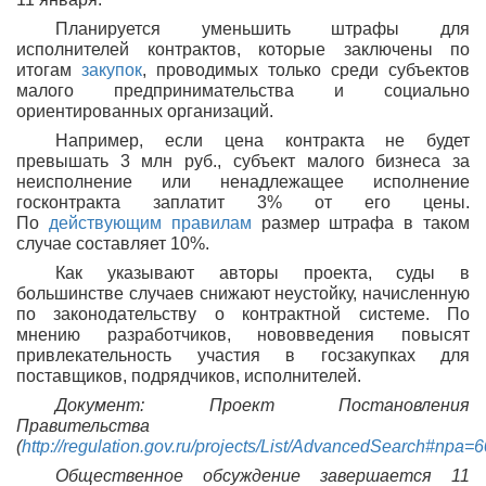
Планируется уменьшить штрафы для
исполнителей контрактов, которые заключены по
итогам
закупок
, проводимых только среди субъектов
малого предпринимательства и социально
ориентированных организаций.
Например, если цена контракта не будет
превышать 3 млн руб., субъект малого бизнеса за
неисполнение или ненадлежащее исполнение
госконтракта заплатит 3% от его цены.
По
действующим правилам
размер штрафа в таком
случае составляет 10%.
Как указывают авторы проекта, суды в
большинстве случаев снижают неустойку, начисленную
по законодательству о контрактной системе. По
мнению разработчиков, нововведения повысят
привлекательность участия в госзакупках для
поставщиков, подрядчиков, исполнителей.
Документ: Проект Постановления
Правительства
(
http://regulation.gov.ru/projects/List/AdvancedSearch#npa=
Общественное обсуждение завершается 11