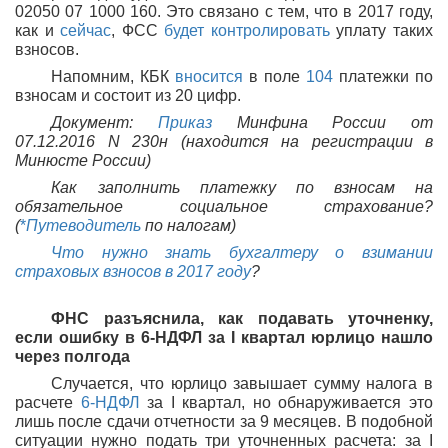
02050 07 1000 160. Это связано с тем, что в 2017 году,
как и
сейчас
, ФСС
будет контролировать
уплату таких
взносов.
Напомним, КБК
вносится
в поле
104
платежки по
взносам и состоит из 20 цифр.
Документ:
Приказ
Минфина России от
07.12.2016 N 230н (находится на регистрации в
Минюсте России)
Как заполнить платежку по взносам на
обязательное социальное страхование?
(
*
Путеводитель
по налогам)
Что нужно знать бухгалтеру о взимании
страховых взносов в 2017 году
?
ФНС разъяснила, как подавать уточненку,
если ошибку в 6-НДФЛ за I квартал юрлицо нашло
через полгода
Случается, что юрлицо завышает сумму налога в
расчете
6-НДФЛ
за I квартал, но обнаруживается это
лишь после сдачи отчетности за 9 месяцев. В подобной
ситуации нужно подать три уточненных расчета: за I