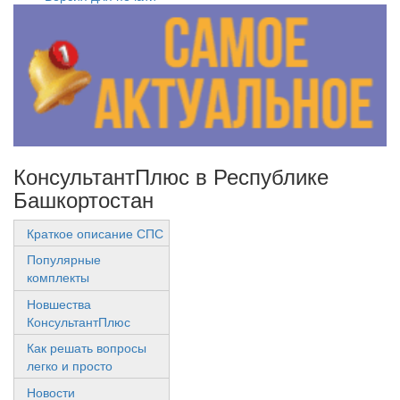
КонсультантПлюс в Республике
Башкортостан
Краткое описание СПС
Популярные
комплекты
Новшества
КонсультантПлюс
Как решать вопросы
легко и просто
Новости