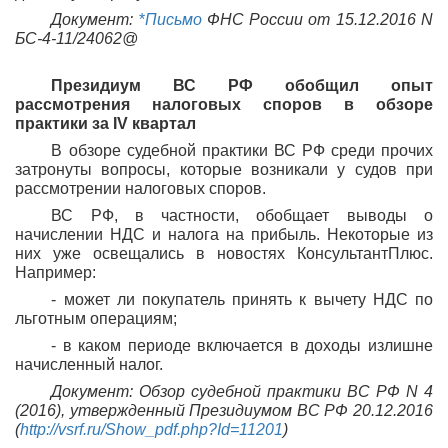
Документ:
*
Письмо
ФНС России от 15.12.2016 N
БС-4-11/24062@
Президиум ВС РФ обобщил опыт
рассмотрения налоговых споров в обзоре
практики за IV квартал
В обзоре судебной практики ВС РФ среди прочих
затронуты вопросы, которые возникали у судов при
рассмотрении налоговых споров.
ВС РФ, в частности, обобщает выводы о
начислении НДС и налога на прибыль. Некоторые из
них уже освещались в новостях КонсультантПлюс.
Например:
- может ли покупатель принять к вычету НДС по
льготным операциям;
- в каком периоде включается в доходы излишне
начисленный налог.
Документ: Обзор судебной практики ВС РФ N 4
(2016), утвержденный Президиумом ВС РФ 20.12.2016
(
http://vsrf.ru/Show_pdf.php?Id=11201
)