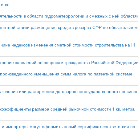
тстве
тельности в области гидрометеорологии и смежных с ней областя
ентной ставки размещения средств резерва СФР по обязательном
ине индексов изменения сметной стоимости строительства на III
отрение заявлений по вопросам гражданства Российской Федераци
 произведенного уменьшения сумм налога по патентной системе
лючения или расторжения договоров негосударственного пенсион
е коэффициенты размера средней рыночной стоимости 1 кв. метра
 и импортеры могут оформить новый сертификат соответствия на