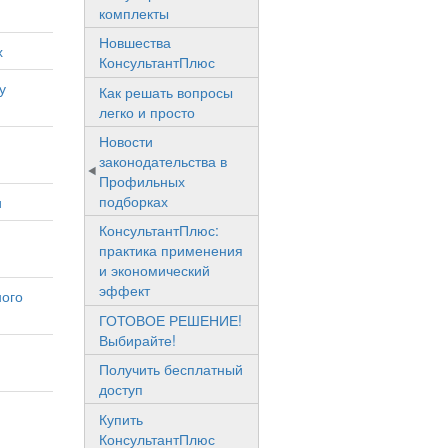
комплекты
Новшества
х
КонсультантПлюс
у
Как решать вопросы
легко и просто
Новости
законодательства в
Профильных
подборках
и
КонсультантПлюс:
практика применения
и экономический
эффект
ного
ГОТОВОЕ РЕШЕНИЕ!
Выбирайте!
Получить бесплатный
доступ
Купить
КонсультантПлюс