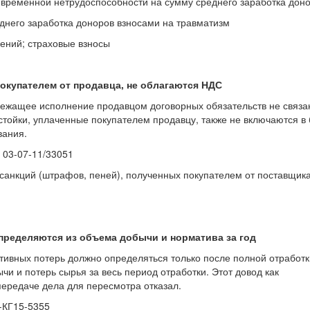
о временной нетрудоспособности на сумму среднего заработка дон
днего заработка доноров взносами на травматизм
ений; страховые взносы
окупателем от продавца, не облагаются НДС
лежащее исполнение продавцом договорных обязательств не связа
устойки, уплаченные покупателем продавцу, также не включаются в 
вания.
 03-07-11/33051
санкций (штрафов, пеней), полученных покупателем от поставщик
пределяются из объема добычи и норматива за год
тивных потерь должно определяться только после полной отработк
 и потерь сырья за весь период отработки. Этот довод как
ередаче дела для пересмотра отказал.
-КГ15-5355