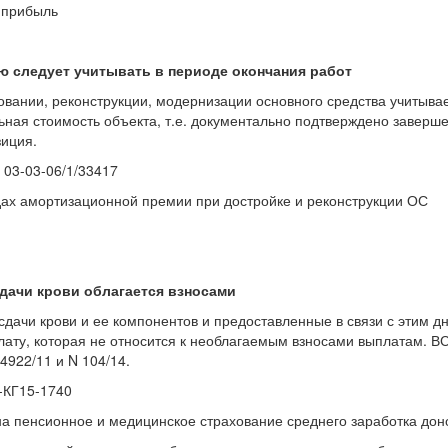
 прибыль
 следует учитывать в периоде окончания работ
вании, реконструкции, модернизации основного средства учитывае
ьная стоимость объекта, т.е. документально подтверждено заверш
зиция.
 03-03-06/1/33417
одах амортизационной премии при достройке и реконструкции ОС
сдачи крови облагается взносами
сдачи крови и ее компонентов и предоставленные в связи с этим д
рплату, которая не относится к необлагаемым взносами выплатам. В
922/11 и N 104/14.
-КГ15-1740
на пенсионное и медицинское страхование среднего заработка дон