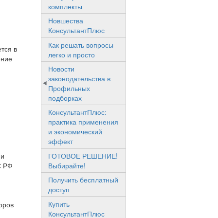
комплекты
Новшества
КонсультантПлюс
Как решать вопросы
тся в
легко и просто
ение
Новости
законодательства в
Профильных
подборках
КонсультантПлюс:
практика применения
и экономический
эффект
ГОТОВОЕ РЕШЕНИЕ!
ни
Выбирайте!
С РФ
Получить бесплатный
доступ
Купить
оров
КонсультантПлюс