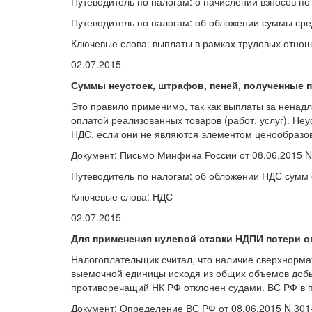
Путеводитель по налогам: о начислении взносов п
Путеводитель по налогам: об обложении суммы сре
Ключевые слова: выплаты в рамках трудовых отнош
02.07.2015
Суммы неустоек, штрафов, пеней, полученные п
Это правило применимо, так как выплаты за ненад
оплатой реализованных товаров (работ, услуг). Не
НДС, если они не являются элементом ценообразо
Документ: Письмо Минфина России от 08.06.2015 N
Путеводитель по налогам: об обложении НДС сумм 
Ключевые слова: НДС
02.07.2015
Для применения нулевой ставки НДПИ потери о
Налогоплательщик считал, что наличие сверхнорма
выемочной единицы исходя из общих объемов добычи
противоречащий НК РФ отклонен судами. ВС РФ в п
Документ: Определение ВС РФ от 08.06.2015 N 301