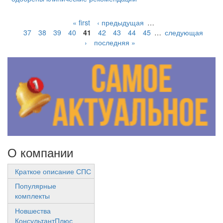
« first
‹ предыдущая
…
37
38
39
40
41
42
43
44
45
…
следующая
›
последняя »
О компании
Краткое описание СПС
Популярные
комплекты
Новшества
КонсультантПлюс