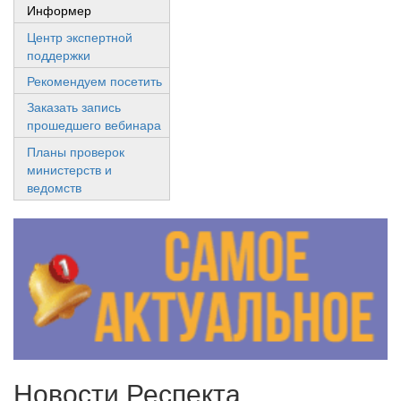
Информер
Центр экспертной
поддержки
Рекомендуем посетить
Заказать запись
прошедшего вебинара
Планы проверок
министерств и
ведомств
Новости Респекта