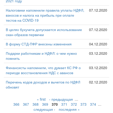
2021 году
Налоговики напомнили правила уплаты НДФЛ,
07.12.2020
взносов и налога на прибыль при оплате
тестов на COVID-19
В целях бухучета допускается использование
07.12.2020
скан-образов первички
В форму СТД-ПФР внесены изменения
04.12.2020
Подарки работникам и НДФЛ: о чем нужно
03.12.2020
помнить
Финансисты напомнили, что думает КС РФ о
03.12.2020
периоде восстановления НДС с авансов
Перечень кодов доходов и вычетов по НДФЛ
02.12.2020
обновят
« first
‹ предыдущая
…
366
367
368
369
370
371
372
373
374
…
следующая ›
последняя »