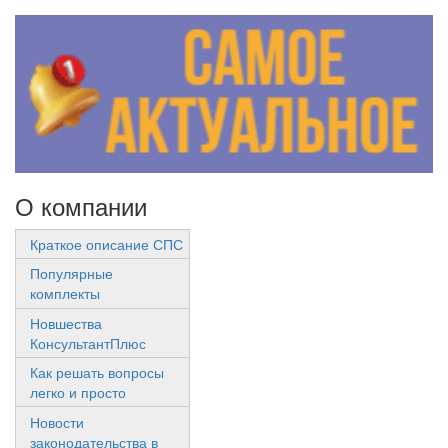
О компании
Краткое описание СПС
Популярные
комплекты
Новшества
КонсультантПлюс
Как решать вопросы
легко и просто
Новости
законодательства в