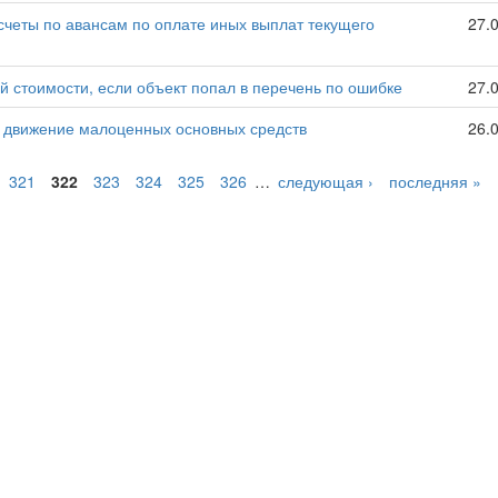
счеты по авансам по оплате иных выплат текущего
27.
ой стоимости, если объект попал в перечень по ошибке
27.
и движение малоценных основных средств
26.
321
322
323
324
325
326
…
следующая ›
последняя »