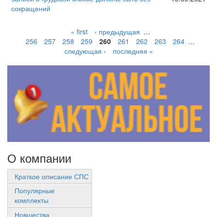
сокращений
« first
‹ предыдущая
…
256
257
258
259
260
261
262
263
264
…
следующая ›
последняя »
О компании
Краткое описание СПС
Популярные
комплекты
Новшества