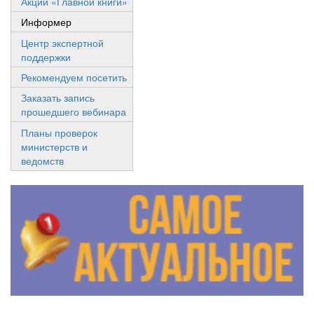
Акции «Главной книги»
Информер
Центр экспертной
поддержки
Рекомендуем посетить
Заказать запись
прошедшего вебинара
Планы проверок
министерств и
ведомств