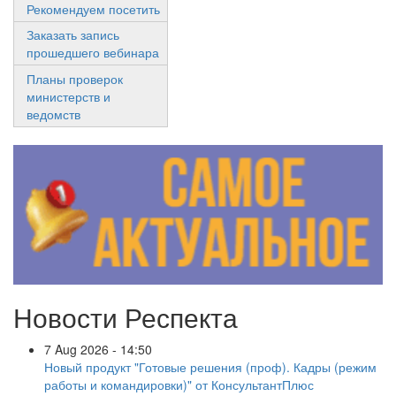
Рекомендуем посетить
Заказать запись
прошедшего вебинара
Планы проверок
министерств и
ведомств
Новости Респекта
7 Aug 2026 - 14:50
Новый продукт "Готовые решения (проф). Кадры (режим
работы и командировки)" от КонсультантПлюс