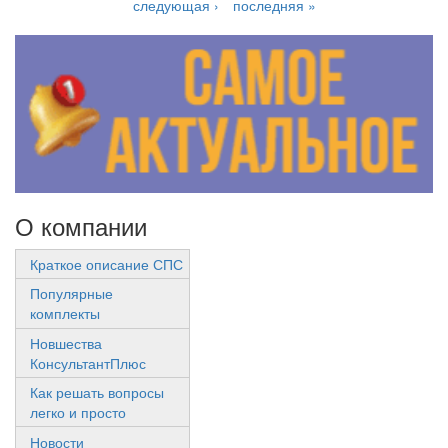
следующая ›
последняя »
О компании
Краткое описание СПС
Популярные
комплекты
Новшества
КонсультантПлюс
Как решать вопросы
легко и просто
Новости