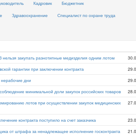
уководитель
Кадровик
Бюджетник
е
Здравоохранение
Специалист по охране труда
З нельзя закупать разнотипные медизделия одним лотом
30.
овской гарантии при заключении контракта
29.
 нерабочие дни
29.
есоблюдение минимальной доли закупок российских товаров
28.
формированию лотов при осуществлении закупок медицинских
27.
печение контракта поступило на счет заказчика
23.
щика от штрафа за ненадлежащее исполнение госконтракта
21.